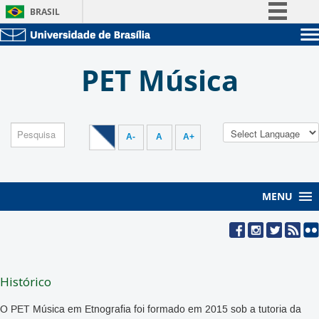
BRASIL
Simplifique!
Sobre a UnB
Comunica BR
PET Música
Unidades acadêmicas
Participe
Estude na UnB
Graduação
Acesso à informação
Pós-Graduação
Administração
Legislação
Servidor
A-
A
A+
Canais
MENU
Histórico
O PET Música em Etnografia foi formado em 2015 sob a tutoria da