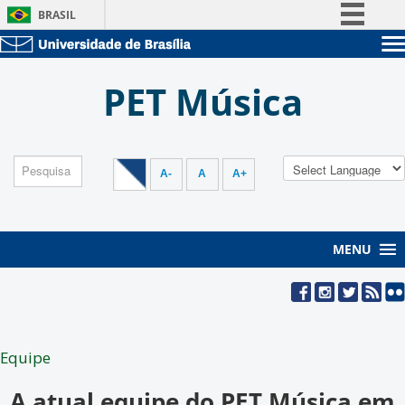
BRASIL
Simplifique!
Sobre a UnB
Comunica BR
PET Música
Unidades acadêmicas
Participe
Estude na UnB
Graduação
Acesso à informação
Pós-Graduação
Administração
Legislação
Servidor
A-
A
A+
Canais
MENU
Equipe
A atual equipe do PET Música em