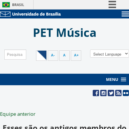
BRASIL
Simplifique!
Sobre a UnB
Comunica BR
PET Música
Unidades acadêmicas
Participe
Estude na UnB
Graduação
Acesso à informação
Pós-Graduação
Administração
Legislação
Servidor
A-
A
A+
Canais
MENU
Equipe anterior
Esses são os antigos membros do