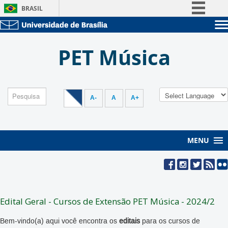
BRASIL
Simplifique!
Sobre a UnB
Comunica BR
PET Música
Unidades acadêmicas
Participe
Estude na UnB
Graduação
Acesso à informação
Pós-Graduação
Administração
Legislação
Servidor
A-
A
A+
Canais
MENU
Edital Geral - Cursos de Extensão PET Música - 2024/2
Bem-vindo(a) aqui você encontra os
editais
para os cursos de